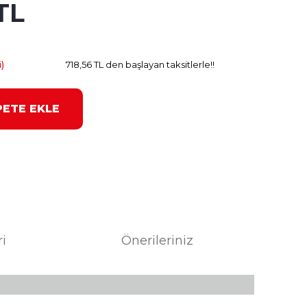
TL
37.82 TL
Kazanç
)
718,56 TL den başlayan taksitlerle!!
PETE EKLE
ri
Önerileriniz