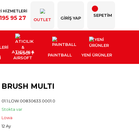
İ HİZMETLERİ
SEPETİM
195 95 27
GIRIŞ YAP
OUTLET
ATICILIK &
PAINTBALL
YENI ÜRÜNLER
İ
AIRSOFT
 BRUSH MULTI
01.1.LOW.00830633.0001.0
Stokta var
Lowa
12 Ay