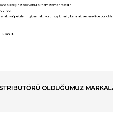
llanabileceğiniz çok yönlü bir temizleme fırçasıdır.
uygundur.
k, yağ lekelerini gidermek, kurumuş kirleri çıkarmak ve genellikle donuklaşa
ullanılır.
r.
er konularda yetersiz gördüğünüz noktaları öneri formunu kullanarak tara
Bu ürüne ilk yorumu siz yapın!
Yorum Yaz
İSTRİBUTÖRÜ OLDUĞUMUZ MARKAL