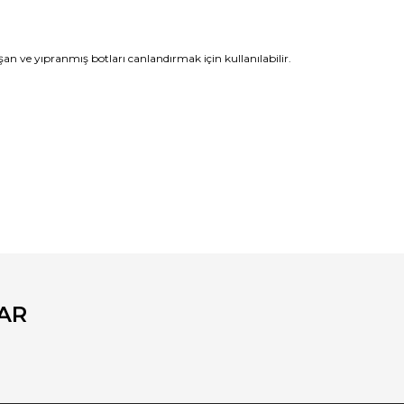
n ve yıpranmış botları canlandırmak için kullanılabilir.
fımıza iletebilirsiniz.
AR