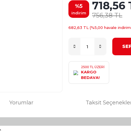
718,56 
%5
indirim
756,38 TL
682,63 TL (%5,00 havale indirimi
SE
2500 TL ÜZERİ
KARGO
BEDAVA!
Yorumlar
Taksit Seçenekle
r.