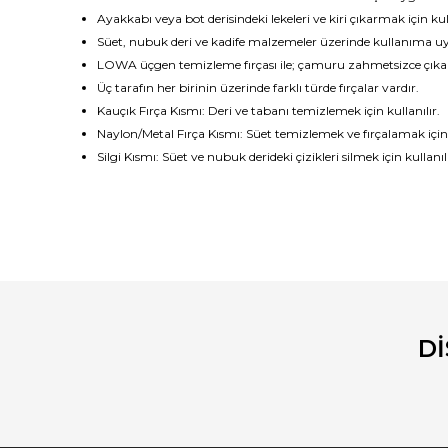
Ayakkabı veya bot derisindeki lekeleri ve kiri çıkarmak için ku
Süet, nubuk deri ve kadife malzemeler üzerinde kullanıma 
LOWA üçgen temizleme fırçası ile; çamuru zahmetsizce çıkarma
Üç tarafın her birinin üzerinde farklı türde fırçalar vardır.
Kauçık Fırça Kısmı: Deri ve tabanı temizlemek için kullanılır.
Naylon/Metal Fırça Kısmı: Süet temizlemek ve fırçalamak için k
Silgi Kısmı: Süet ve nubuk derideki çizikleri silmek için kullanılı
Bu ürünün fiyat bilgisi, resim, ürün açıklamalarında ve diğ
Görüş ve önerileriniz için teşekkür ederiz.
Ürün resmi kalitesiz, bozuk veya görüntülenemiyor.
Ürün açıklamasında eksik bilgiler bulunuyor.
D
Ürün bilgilerinde hatalar bulunuyor.
Ürün fiyatı diğer sitelerden daha pahalı.
Bu ürüne benzer farklı alternatifler olmalı.