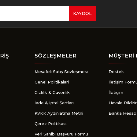
KAYDOL
Gönder
RİŞ
SÖZLEŞMELER
MÜŞTERİ 
Mesafeli Satış Sözleşmesi
Destek
Genel Politikalari
İletişim Form
Gizlilik & Güvenlik
İletişim
İade & İptal Şartları
Havale Bildir
KVKK Aydınlatma Metni
Banka Hesap 
Çerez Politikasi.
Veri Sahibi Başvuru Formu