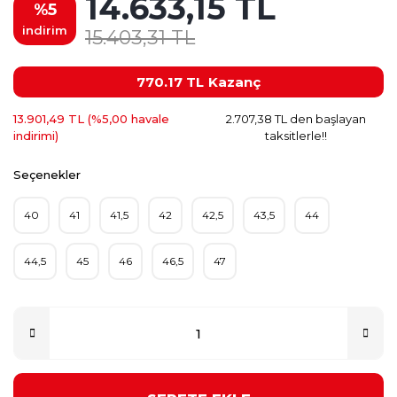
14.633,15 TL
%5
indirim
15.403,31 TL
770.17 TL
Kazanç
13.901,49 TL (%5,00 havale
2.707,38 TL den başlayan
indirimi)
taksitlerle!!
Seçenekler
40
41
41,5
42
42,5
43,5
44
44,5
45
46
46,5
47