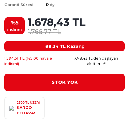
Garanti Süresi
12 Ay
1.678,43 TL
%5
indirim
1.766,77 TL
88.34 TL
Kazanç
1.594,51 TL (%5,00 havale
1.678,43 TL den başlayan
indirimi)
taksitlerle!!
STOK YOK
2500 TL ÜZERİ
KARGO
BEDAVA!