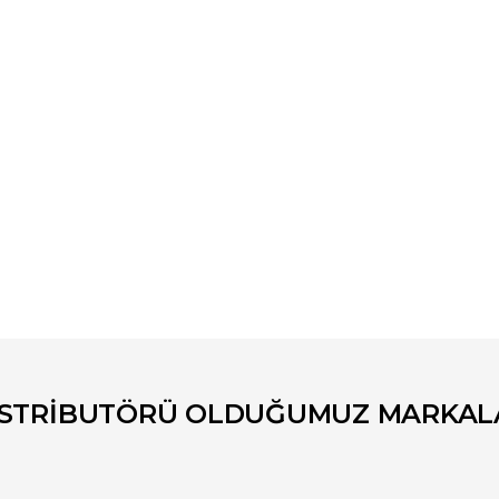
er konularda yetersiz gördüğünüz noktaları öneri formunu kullanarak tara
Bu ürüne ilk yorumu siz yapın!
Yorum Yaz
İSTRİBUTÖRÜ OLDUĞUMUZ MARKAL