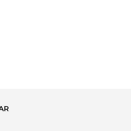
fımıza iletebilirsiniz.
AR