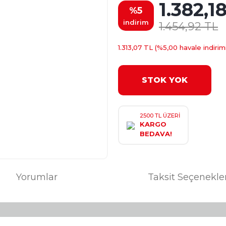
1.382,1
%5
indirim
1.454,92 TL
1.313,07 TL (%5,00 havale indirimi
STOK YOK
2500 TL ÜZERİ
KARGO
BEDAVA!
Yorumlar
Taksit Seçenekle