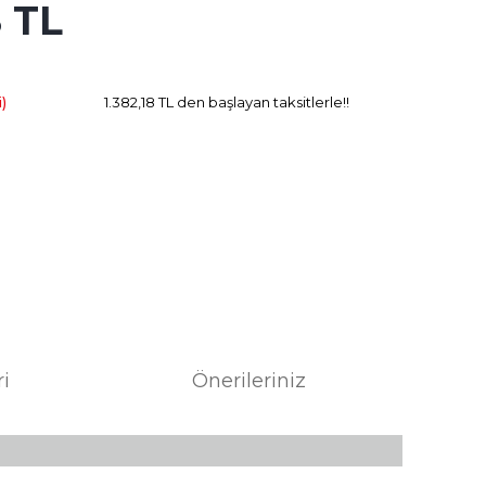
8 TL
72.75 TL
Kazanç
)
1.382,18 TL den başlayan taksitlerle!!
ri
Önerileriniz