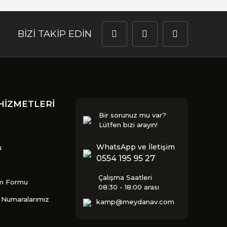
BİZİ TAKİP EDİN
HİZMETLERİ
Bir sorunuz mu var?
Lütfen bizi arayın!
WhatsApp ve İletişim
u
0554 195 95 27
Çalışma Saatleri
im Formu
08:30 - 18:00 arası
Numaralarımız
kamp@meydanav.com