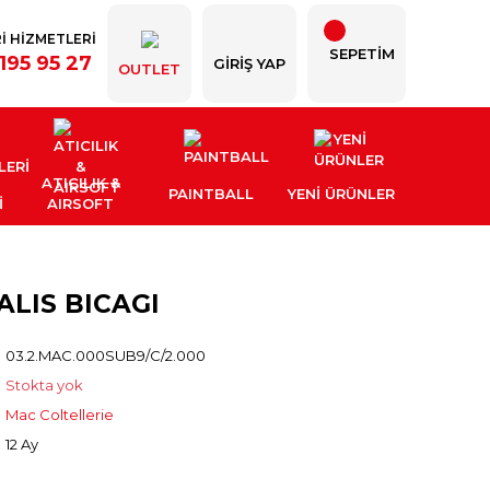
İ HİZMETLERİ
SEPETİM
195 95 27
GIRIŞ YAP
OUTLET
ATICILIK &
PAINTBALL
YENI ÜRÜNLER
İ
AIRSOFT
ALIS BICAGI
03.2.MAC.000SUB9/C/2.000
Stokta yok
Mac Coltellerie
12 Ay