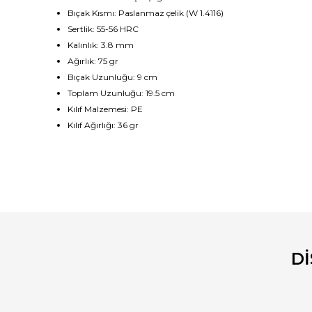
Bıçak Kısmı: Paslanmaz çelik (W 1.4116)
Sertlik: 55-56 HRC
Kalınlık: 3.8 mm
Ağırlık: 75 gr
Bıçak Uzunluğu: 9 cm
Toplam Uzunluğu: 19.5 cm
Kılıf Malzemesi: PE
Kılıf Ağırlığı: 36 gr
Bu ürünün fiyat bilgisi, resim, ürün açıklamalarında ve diğ
Görüş ve önerileriniz için teşekkür ederiz.
Ürün resmi kalitesiz, bozuk veya görüntülenemiyor.
Ürün açıklamasında eksik bilgiler bulunuyor.
D
Ürün bilgilerinde hatalar bulunuyor.
Ürün fiyatı diğer sitelerden daha pahalı.
Bu ürüne benzer farklı alternatifler olmalı.