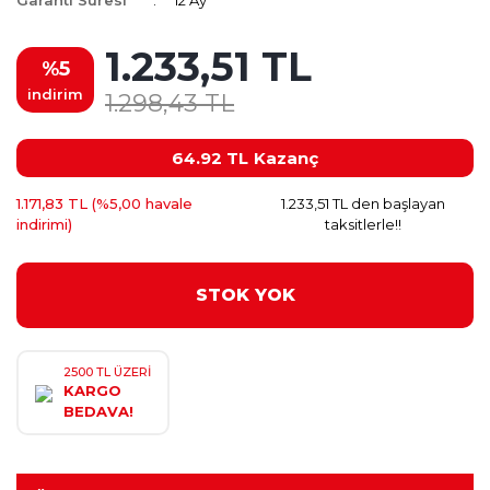
Garanti Süresi
12 Ay
1.233,51 TL
%5
indirim
1.298,43 TL
64.92 TL
Kazanç
1.171,83 TL (%5,00 havale
1.233,51 TL den başlayan
indirimi)
taksitlerle!!
STOK YOK
2500 TL ÜZERİ
KARGO
BEDAVA!