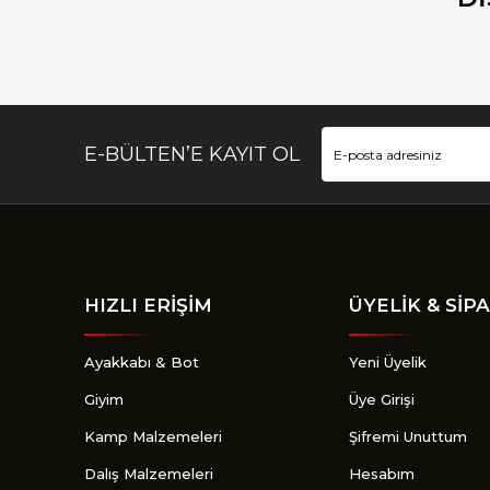
Ürün bilgilerinde hatalar bulunuyor.
Ürün fiyatı diğer sitelerden daha pahalı.
Bu ürüne benzer farklı alternatifler olmalı.
E-BÜLTEN’E KAYIT OL
HIZLI ERİŞİM
ÜYELİK & SİPA
Ayakkabı & Bot
Yeni Üyelik
Giyim
Üye Girişi
Kamp Malzemeleri
Şifremi Unuttum
Dalış Malzemeleri
Hesabım