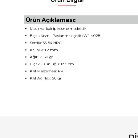
Ürün Açıklaması:
Mac markalı ip kesme modelidir.
Bıçak Kısmı: Paslanmaz çelik (W 1.4028)
Sertlik: 55-54 HRC
Kalınlık: 1.2 mm
Ağırlık: 60 gr
Bıçak Uzunluğu: 18.5 cm
Kılıf Malzemesi: PP
Kılıf Ağırlığı: 50 gr
Bu ürünün fiyat bilgisi, resim, ürün açıklamalarında ve diğ
Görüş ve önerileriniz için teşekkür ederiz.
Ürün resmi kalitesiz, bozuk veya görüntülenemiyor.
Ürün açıklamasında eksik bilgiler bulunuyor.
D