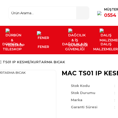
MÜŞTER
0554 
DÜRBÜN &
DAĞCILIK & İŞ
DALIŞ
FENER
TELESKOP
GÜVENLİĞİ
MALZEMELER
C TS01 IP KESME/KURTARMA BICAK
MAC TS01 IP KE
Stok Kodu
Stok Durumu
Marka
Garanti Süresi