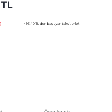
 TL
25.97 TL
Kazanç
)
493,40 TL den başlayan taksitlerle!!
ri
Önerileriniz