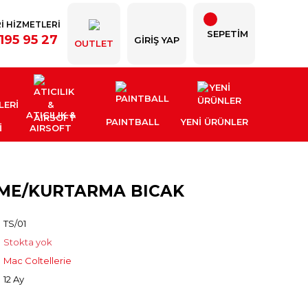
İ HİZMETLERİ
SEPETİM
195 95 27
GIRIŞ YAP
OUTLET
ATICILIK &
PAINTBALL
YENI ÜRÜNLER
İ
AIRSOFT
SME/KURTARMA BICAK
TS/01
Stokta yok
Mac Coltellerie
12 Ay