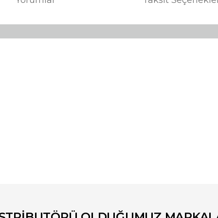
er konularda yetersiz gördüğünüz noktaları öneri formunu kullanarak tara
Bu ürüne ilk yorumu siz yapın!
Yorum Yaz
İSTRİBUTÖRÜ OLDUĞUMUZ MARKAL