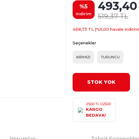
493,40
%5
indirim
519,37 TL
468,73 TL (%5,00 havale indirimi
Seçenekler
KIRMIZI
TURUNCU
STOK YOK
2500 TL ÜZERİ
KARGO
BEDAVA!
Yorumlar
Taksit Seçenekle