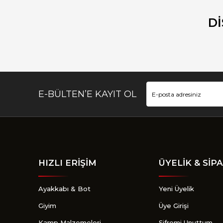
Ürün resmi kalitesiz, bozuk veya görüntülenemiyor.
Ürün açıklamasında eksik bilgiler bulunuyor.
D
Ürün bilgilerinde hatalar bulunuyor.
Ürün fiyatı diğer sitelerden daha pahalı.
Bu ürüne benzer farklı alternatifler olmalı.
E-BÜLTEN’E KAYIT OL
HIZLI ERİŞİM
ÜYELİK & SİPA
Ayakkabı & Bot
Yeni Üyelik
Giyim
Üye Girişi
Kamp Malzemeleri
Şifremi Unuttum