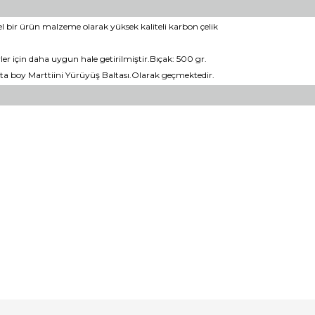
el bir ürün malzeme olarak yüksek kaliteli karbon çelik
er için daha uygun hale getirilmiştir.Bıçak: 500 gr.
 orta boy Marttiini Yürüyüş Baltası.Olarak geçmektedir.
er konularda yetersiz gördüğünüz noktaları öneri formunu kullanarak tara
Bu ürüne ilk yorumu siz yapın!