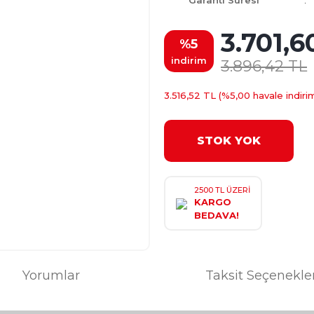
Garanti Süresi
3.701,6
%5
indirim
3.896,42 TL
3.516,52 TL (%5,00 havale indirim
STOK YOK
2500 TL ÜZERİ
KARGO
BEDAVA!
Yorumlar
Taksit Seçenekle