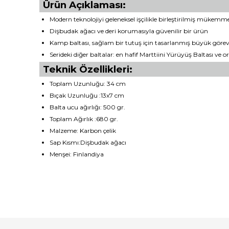
Ürün Açıklaması:
Modern teknolojiyi geleneksel işçilikle birleştirilmiş mükemm
Dişbudak ağacı ve deri korumasıyla güvenilir bir ürün
Kamp baltası, sağlam bir tutuş için tasarlanmış büyük görevl
Serideki diğer baltalar: en hafif Marttiini Yürüyüş Baltası ve
Teknik Özellikleri:
Toplam Uzunluğu: 34 cm
Bıçak Uzunluğu :13x7 cm
Balta ucu ağırlığı: 500 gr.
Toplam Ağırlık :680 gr.
Malzeme: Karbon çelik
Sap Kısmı:Dişbudak ağacı
Menşei: Finlandiya
Bu ürünün fiyat bilgisi, resim, ürün açıklamalarında ve diğ
Görüş ve önerileriniz için teşekkür ederiz.