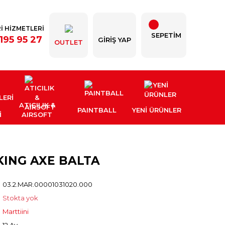
İ HİZMETLERİ
SEPETİM
195 95 27
GIRIŞ YAP
OUTLET
ATICILIK &
PAINTBALL
YENI ÜRÜNLER
İ
AIRSOFT
KING AXE BALTA
03.2.MAR.00001031020.000
Stokta yok
Marttiini