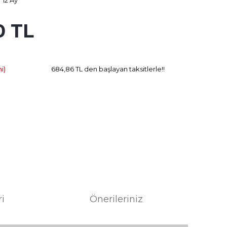
12 Ay
0 TL
194.82 TL
Kazanç
i)
684,86 TL den başlayan taksitlerle!!
ri
Önerileriniz