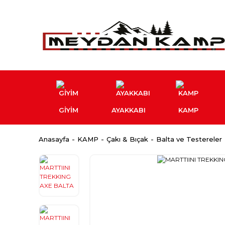
GİYİM
AYAKKABI
KAMP
Anasayfa
KAMP
Çakı & Bıçak
Balta ve Testereler