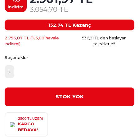
indirim
3.054,70 TL
152.74 TL
Kazanç
2.756,87 TL (%5,00 havale
536,91 TL den başlayan
indirimi)
taksitlerle!!
Seçenekler
L
STOK YOK
2500 TL ÜZERİ
KARGO
BEDAVA!