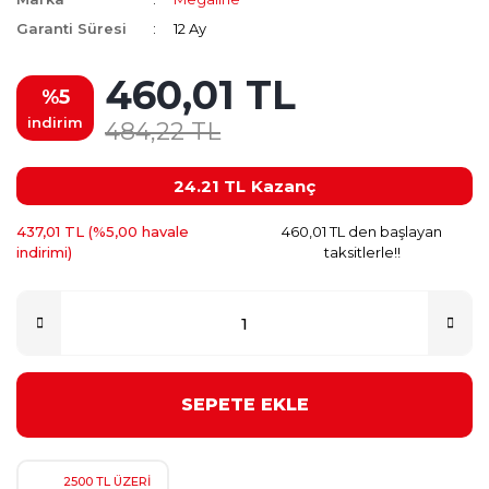
Garanti Süresi
12 Ay
460,01 TL
%5
indirim
484,22 TL
24.21 TL
Kazanç
437,01 TL (%5,00 havale
460,01 TL den başlayan
indirimi)
taksitlerle!!
SEPETE EKLE
2500 TL ÜZERİ