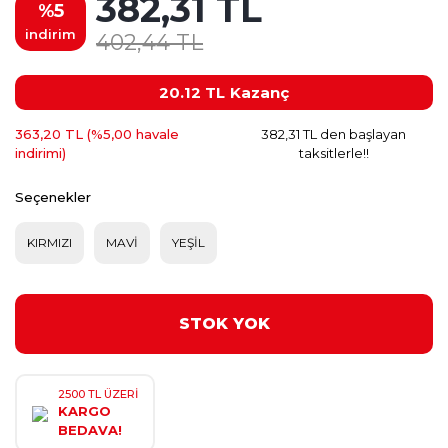
382,31 TL
%5
indirim
402,44 TL
20.12 TL
Kazanç
363,20 TL (%5,00 havale
382,31 TL den başlayan
indirimi)
taksitlerle!!
Seçenekler
KIRMIZI
MAVİ
YEŞİL
STOK YOK
2500 TL ÜZERİ
KARGO
BEDAVA!