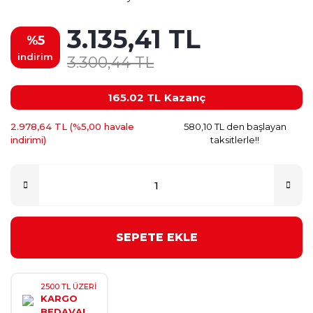
3.135,41 TL
%5
indirim
3.300,44 TL
165.02 TL
Kazanç
2.978,64 TL (%5,00 havale
580,10 TL den başlayan
indirimi)
taksitlerle!!
SEPETE EKLE
2500 TL ÜZERİ
KARGO
BEDAVA!