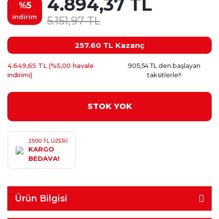
4.894,37 TL
%5
indirim
5.151,97 TL
257.60 TL
Kazanç
4.649,65 TL (%5,00 havale
905,54 TL den başlayan
indirimi)
taksitlerle!!
STOK YOK
2500 TL ÜZERİ
KARGO
BEDAVA!
Ürün Bilgisi