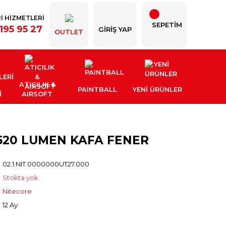
İ HİZMETLERİ
SEPETİM
195 95 27
GIRIŞ YAP
OUTLET
ATICILIK &
PAINTBALL
YENI ÜRÜNLER
İ
AIRSOFT
520 LUMEN KAFA FENER
02.1.NIT.0000000UT27.000
Stokta yok
Nitecore
12 Ay