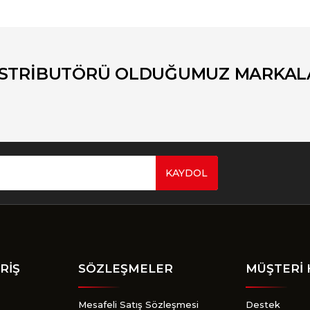
Bu ürüne ilk yorumu siz yapın!
Yorum Yaz
İSTRİBUTÖRÜ OLDUĞUMUZ MARKAL
KAYDOL
Gönder
RİŞ
SÖZLEŞMELER
MÜŞTERİ 
Mesafeli Satış Sözleşmesi
Destek