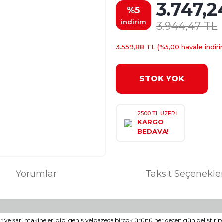
3.747,2
%5
indirim
3.944,47 TL
3.559,88 TL (%5,00 havale indiri
STOK YOK
2500 TL ÜZERİ
KARGO
BEDAVA!
Yorumlar
Taksit Seçenekle
iller ve şarj makineleri gibi geniş yelpazede birçok ürünü her geçen gün gelişti