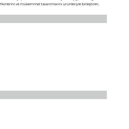
i fikirlerini ve mükemmel tasarımlarını ürünleriyle birleştiren,
fımıza iletebilirsiniz.