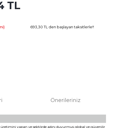
4 TL
197.22 TL
Kazanç
mi)
693,30 TL den başlayan taksitlerle!!
ri
Önerileriniz
rip üretimini yapan ve sektörde adını duyurmuş global ve güvenilir