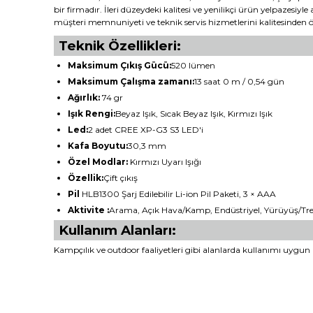
bir firmadır. İleri düzeydeki kalitesi ve yenilikçi ürün yelpazesiyl
müşteri memnuniyeti ve teknik servis hizmetlerini kalitesinden 
Teknik Özellikleri:
Maksimum Çıkış Gücü:
520 lümen
Maksimum Çalışma zamanı:
13 saat 0 m / 0,54 gün
Ağırlık:
74 gr
Işık Rengi:
Beyaz Işık, Sıcak Beyaz Işık, Kırmızı Işık
Led:
2 adet CREE XP-G3 S3 LED'i
Kafa Boyutu:
30,3 mm
Özel Modlar:
Kırmızı Uyarı Işığı
Özellik:
Çift çıkış
Pil
HLB1300 Şarj Edilebilir Li-ion Pil Paketi, 3 × AAA
Aktivite :
Arama, Açık Hava/Kamp, Endüstriyel, Yürüyüş/Tre
Kullanım Alanları:
Kampçılık ve outdoor faaliyetleri gibi alanlarda kullanımı uygun b
Bu ürünün fiyat bilgisi, resim, ürün açıklamalarında ve diğ