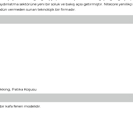
e aydınlatma sektörüne yeni bir soluk ve bakış açısı getirmiştir. Nitecore yenilikç
ödün vermeden sunan teknolojik bir firmadır.
kking, Patika Koşusu
ir kafa feneri modelidir.
er konularda yetersiz gördüğünüz noktaları öneri formunu kullanarak tara