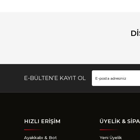
Görüş ve önerileriniz için teşekkür ederiz.
Ürün resmi kalitesiz, bozuk veya görüntülenemiyor.
Ürün açıklamasında eksik bilgiler bulunuyor.
D
Ürün bilgilerinde hatalar bulunuyor.
Ürün fiyatı diğer sitelerden daha pahalı.
Bu ürüne benzer farklı alternatifler olmalı.
E-BÜLTEN’E KAYIT OL
HIZLI ERİŞİM
ÜYELİK & SİPA
Ayakkabı & Bot
Yeni Üyelik