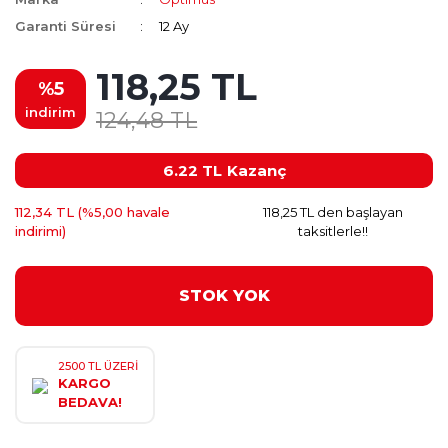
Garanti Süresi
12 Ay
118,25 TL
%5
indirim
124,48 TL
6.22 TL
Kazanç
112,34 TL (%5,00 havale
118,25 TL den başlayan
indirimi)
taksitlerle!!
STOK YOK
2500 TL ÜZERİ
KARGO
BEDAVA!