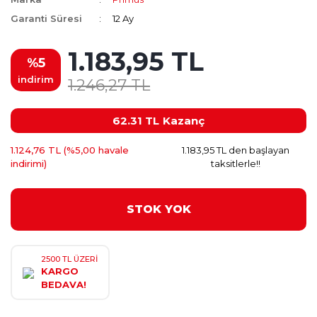
Garanti Süresi
12 Ay
1.183,95 TL
%5
indirim
1.246,27 TL
62.31 TL
Kazanç
1.124,76 TL (%5,00 havale
1.183,95 TL den başlayan
indirimi)
taksitlerle!!
STOK YOK
2500 TL ÜZERİ
KARGO
BEDAVA!