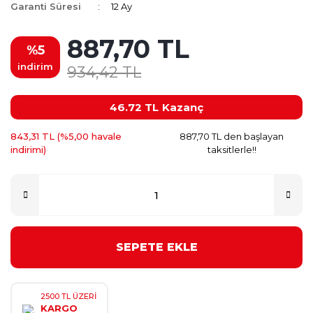
Garanti Süresi
12 Ay
887,70 TL
%5
indirim
934,42 TL
46.72 TL
Kazanç
843,31 TL (%5,00 havale
887,70 TL den başlayan
indirimi)
taksitlerle!!
SEPETE EKLE
2500 TL ÜZERİ
KARGO