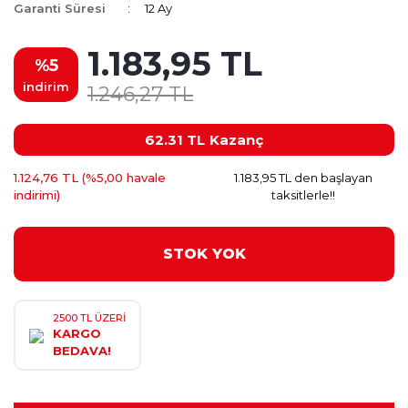
Garanti Süresi
12 Ay
1.183,95 TL
%5
indirim
1.246,27 TL
62.31 TL
Kazanç
1.124,76 TL (%5,00 havale
1.183,95 TL den başlayan
indirimi)
taksitlerle!!
STOK YOK
2500 TL ÜZERİ
KARGO
BEDAVA!