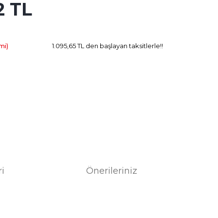
2 TL
311.68 TL
Kazanç
mi)
1.095,65 TL den başlayan taksitlerle!!
ri
Önerileriniz