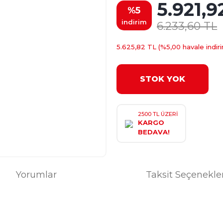
5.921,9
%5
indirim
6.233,60 TL
5.625,82 TL (%5,00 havale indiri
STOK YOK
2500 TL ÜZERİ
KARGO
BEDAVA!
Yorumlar
Taksit Seçenekle