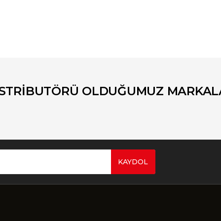
er konularda yetersiz gördüğünüz noktaları öneri formunu kullanarak tara
Bu ürüne ilk yorumu siz yapın!
Yorum Yaz
İSTRİBUTÖRÜ OLDUĞUMUZ MARKAL
KAYDOL
Gönder