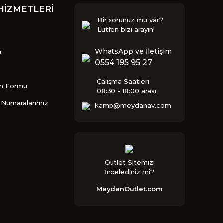
HİZMETLERİ
Bir sorunuz mu var?
Lütfen bizi arayın!
WhatsApp ve İletişim
u
0554 195 95 27
Çalışma Saatleri
im Formu
08:30 - 18:00 arası
Numaralarımız
kamp@meydanav.com
Outlet Sitemizi
İncelediniz mi?
MeydanOutlet.com