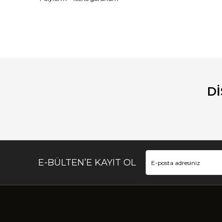
Bu ürünün fiyat bilgisi, resim, ürün açıklamalarında ve diğ
Görüş ve önerileriniz için teşekkür ederiz.
Ürün resmi kalitesiz, bozuk veya görüntülenemiyor.
Ürün açıklamasında eksik bilgiler bulunuyor.
D
Ürün bilgilerinde hatalar bulunuyor.
Ürün fiyatı diğer sitelerden daha pahalı.
Bu ürüne benzer farklı alternatifler olmalı.
E-BÜLTEN’E KAYIT OL