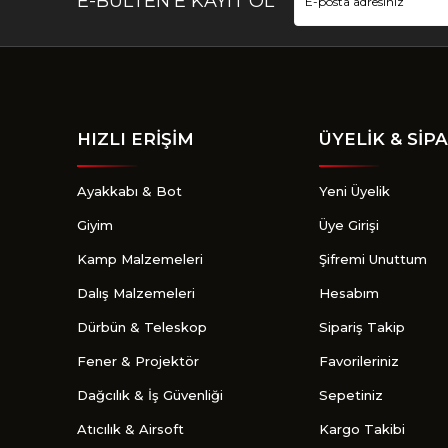
E-BÜLTEN’E KAYIT OL
HIZLI ERİŞİM
ÜYELİK & SİPA
Ayakkabı & Bot
Yeni Üyelik
Giyim
Üye Girişi
Kamp Malzemeleri
Şifremi Unuttum
Dalış Malzemeleri
Hesabım
Dürbün & Teleskop
Sipariş Takip
Fener & Projektör
Favorileriniz
Dağcılık & İş Güvenliği
Sepetiniz
Atıcılık & Airsoft
Kargo Takibi