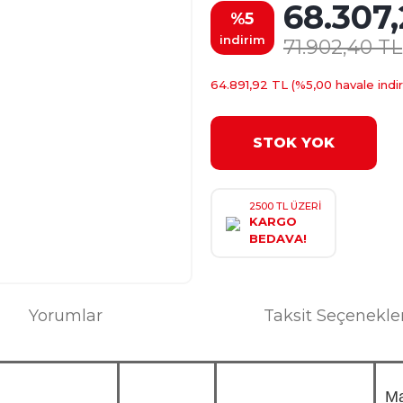
68.307,
%5
indirim
71.902,40 TL
64.891,92 TL (%5,00 havale indir
STOK YOK
2500 TL ÜZERİ
KARGO
BEDAVA!
Yorumlar
Taksit Seçenekle
Ma