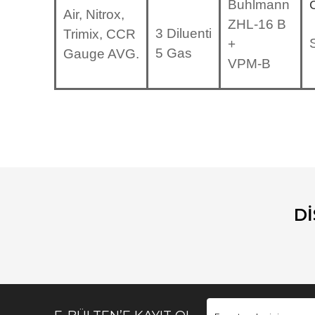
Buhlmann
Air, Nitrox,
ZHL-16 B
3 Diluenti
Trimix, CCR
+
5 Gas
Gauge AVG.
VPM-B
Bu ürünün fiyat bilgisi, resim, ürün açıklamalarında ve diğ
Görüş ve önerileriniz için teşekkür ederiz.
Ürün resmi kalitesiz, bozuk veya görüntülenemiyor.
Ürün açıklamasında eksik bilgiler bulunuyor.
D
Ürün bilgilerinde hatalar bulunuyor.
Ürün fiyatı diğer sitelerden daha pahalı.
Bu ürüne benzer farklı alternatifler olmalı.