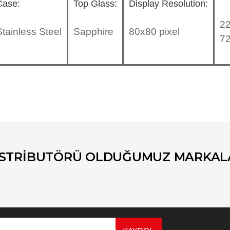
Case:
Top Glass:
Display Resolution:
22
Stainless Steel
Sapphire
80x80 pixel
72
er konularda yetersiz gördüğünüz noktaları öneri formunu kullanarak tara
Bu ürüne ilk yorumu siz yapın!
Yorum Yaz
İSTRİBUTÖRÜ OLDUĞUMUZ MARKAL