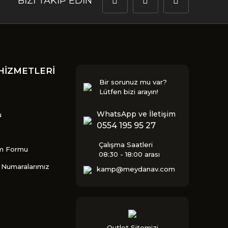
BİZİ TAKİP EDİN
HİZMETLERİ
Bir sorunuz mu var?
Lütfen bizi arayın!
WhatsApp ve İletişim
u
0554 195 95 27
Çalışma Saatleri
im Formu
08:30 - 18:00 arası
Numaralarımız
kamp@meydanav.com
Outlet Sitemizi