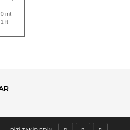
0 mt
1 ft
fımıza iletebilirsiniz.
AR