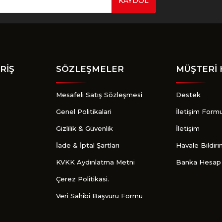
KAYDOL
Gönder
RİŞ
SÖZLEŞMELER
MÜŞTERİ 
Mesafeli Satış Sözleşmesi
Destek
Genel Politikalari
İletişim Form
Gizlilik & Güvenlik
İletişim
İade & İptal Şartları
Havale Bildir
KVKK Aydınlatma Metni
Banka Hesap 
Çerez Politikasi.
Veri Sahibi Başvuru Formu