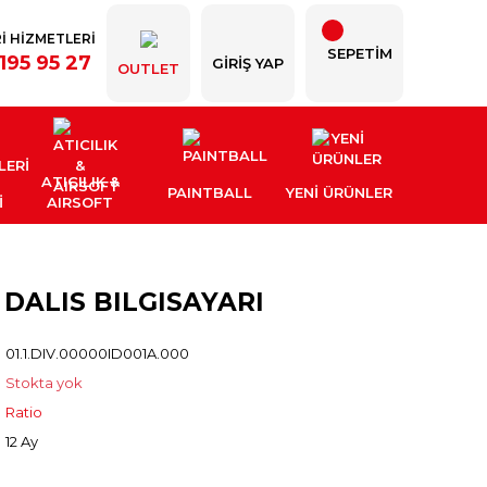
İ HİZMETLERİ
SEPETİM
195 95 27
GIRIŞ YAP
OUTLET
ATICILIK &
PAINTBALL
YENI ÜRÜNLER
İ
AIRSOFT
 DALIS BILGISAYARI
01.1.DIV.00000ID001A.000
Stokta yok
Ratio
12 Ay