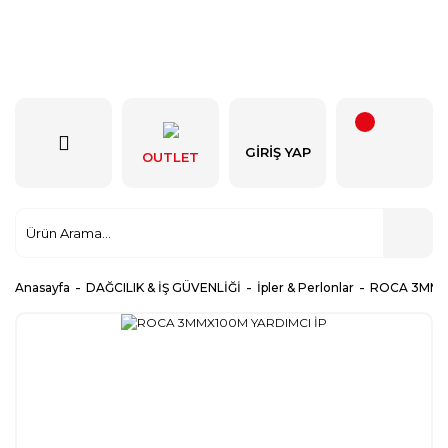
GIRIŞ YAP
OUTLET
Anasayfa
DAĞCILIK & İŞ GÜVENLİĞİ
İpler & Perlonlar
ROCA 3MMX1