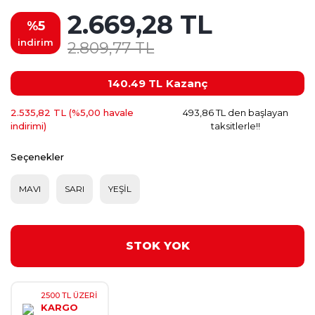
2.669,28 TL
%5
indirim
2.809,77 TL
140.49 TL
Kazanç
2.535,82 TL (%5,00 havale
493,86 TL den başlayan
indirimi)
taksitlerle!!
Seçenekler
MAVI
SARI
YEŞİL
STOK YOK
2500 TL ÜZERİ
KARGO