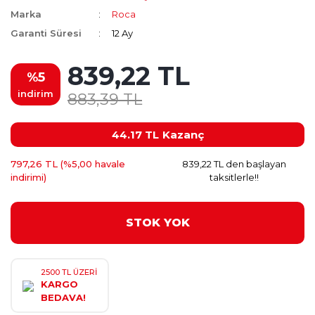
Marka
Roca
Garanti Süresi
12 Ay
839,22 TL
%5
indirim
883,39 TL
44.17 TL
Kazanç
797,26 TL (%5,00 havale
839,22 TL den başlayan
indirimi)
taksitlerle!!
STOK YOK
2500 TL ÜZERİ
KARGO
BEDAVA!