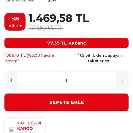
Garanti Süresi
12 Ay
1.469,58 TL
%5
indirim
1.546,93 TL
77.35 TL
Kazanç
1.396,10 TL (%5,00 havale
1.469,58 TL den başlayan
indirimi)
taksitlerle!!
SEPETE EKLE
2500 TL ÜZERİ
KARGO