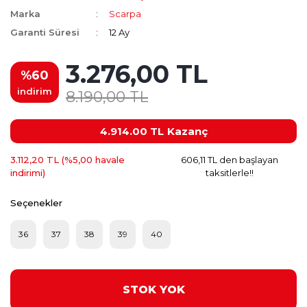
Marka
Scarpa
Garanti Süresi
12 Ay
3.276,00 TL
%60
indirim
8.190,00 TL
4.914.00 TL
Kazanç
3.112,20 TL (%5,00 havale
606,11 TL den başlayan
indirimi)
taksitlerle!!
Seçenekler
36
37
38
39
40
STOK YOK