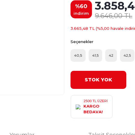
3.858,
%60
indirim
9.646,00 TL
3.665,48 TL (%5,00 havale indiri
Seçenekler
40,5
41,5
42
42,5
STOK YOK
2500 TL ÜZERİ
KARGO
BEDAVA!
Yorumlar
Taksit Seçenekle