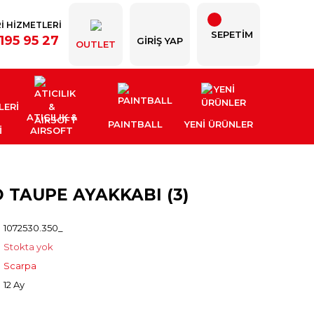
İ HİZMETLERİ
SEPETİM
195 95 27
GIRIŞ YAP
OUTLET
ATICILIK &
PAINTBALL
YENI ÜRÜNLER
İ
AIRSOFT
 TAUPE AYAKKABI (3)
1072530.350_
Stokta yok
Scarpa
12 Ay