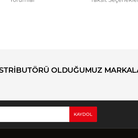
er konularda yetersiz gördüğünüz noktaları öneri formunu kullanarak tara
Bu ürüne ilk yorumu siz yapın!
Yorum Yaz
İSTRİBUTÖRÜ OLDUĞUMUZ MARKAL
KAYDOL
Gönder