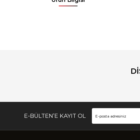
Bu ürünün fiyat bilgisi, resim, ürün açıklamalarında ve diğ
Görüş ve önerileriniz için teşekkür ederiz.
Ürün resmi kalitesiz, bozuk veya görüntülenemiyor.
Ürün açıklamasında eksik bilgiler bulunuyor.
D
Ürün bilgilerinde hatalar bulunuyor.
Ürün fiyatı diğer sitelerden daha pahalı.
Bu ürüne benzer farklı alternatifler olmalı.
E-BÜLTEN’E KAYIT OL