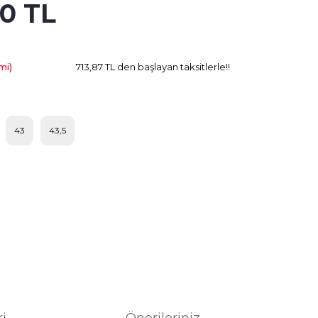
40 TL
5.787.60 TL
Kazanç
mi)
713,87 TL den başlayan taksitlerle!!
43
43,5
ri
Önerileriniz