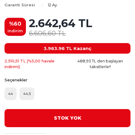
Garanti Süresi
12 Ay
2.642,64 TL
%60
indirim
6.606,60 TL
3.963.96 TL
Kazanç
2.510,51 TL (%5,00 havale
488,93 TL den başlayan
indirimi)
taksitlerle!!
Seçenekler
44
44,5
STOK YOK