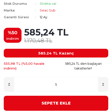
Stok Durumu
Stokta var
Marka
Seac Sub
Garanti Süresi
12 Ay
585,24 TL
%50
indirim
1.170,48 TL
585.24 TL
Kazanç
555,98 TL (%5,00 havale
585,24 TL den başlayan
indirimi)
taksitlerle!!
SEPETE EKLE