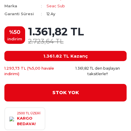
Marka
Seac Sub
Garanti Süresi
12 Ay
1.361,82 TL
%50
indirim
2.723,64 TL
1.361.82 TL
Kazanç
1.293,73 TL (%5,00 havale
1.361,82 TL den başlayan
indirimi)
taksitlerle!!
STOK YOK
2500 TL ÜZERİ
KARGO
BEDAVA!