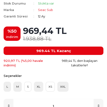
Stok Durumu
Stokta var
Marka
Seac Sub
Garanti Süresi
12 Ay
969,44 TL
%50
indirim
1.938,88 TL
969.44 TL
Kazanç
920,97 TL (%5,00 havale
969,44 TL den başlayan
indirimi)
taksitlerle!!
Seçenekler
L
M
S
XL
XS
XXL