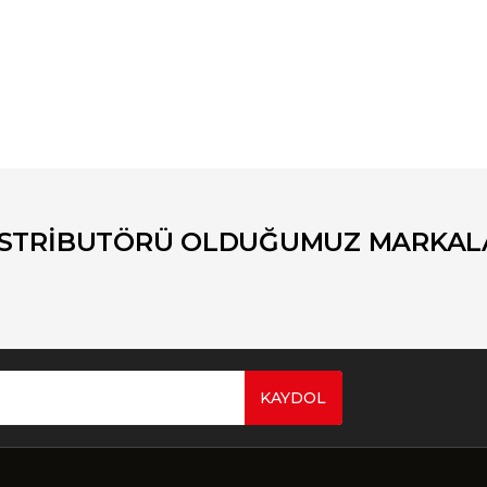
er konularda yetersiz gördüğünüz noktaları öneri formunu kullanarak tara
Bu ürüne ilk yorumu siz yapın!
Yorum Yaz
İSTRİBUTÖRÜ OLDUĞUMUZ MARKAL
KAYDOL
Gönder