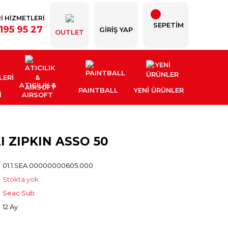
İ HİZMETLERİ
SEPETİM
195 95 27
GIRIŞ YAP
OUTLET
ATICILIK &
PAINTBALL
YENI ÜRÜNLER
İ
AIRSOFT
 ZIPKIN ASSO 50
01.1.SEA.00000000605.000
Stokta yok
Seac Sub
12 Ay