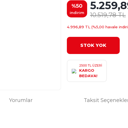
5.259,8
%50
indirim
10.519,78 TL
4.996,89 TL (%5,00 havale indiri
STOK YOK
2500 TL ÜZERİ
KARGO
BEDAVA!
Yorumlar
Taksit Seçenekle