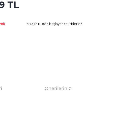
9 TL
5.259.89 TL
Kazanç
mi)
973,17 TL den başlayan taksitlerle!!
ri
Önerileriniz