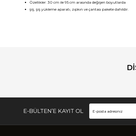
Özellikler:
30 cm
ile 95
cm
arasında değişen
boyutlarda
şiş
, şiş yükleme aparatı
,
zıpkın ve
çantası
pakete dahildir.
Bu ürünün fiyat bilgisi, resim, ürün açıklamalarında ve diğ
Görüş ve önerileriniz için teşekkür ederiz.
Ürün resmi kalitesiz, bozuk veya görüntülenemiyor.
Ürün açıklamasında eksik bilgiler bulunuyor.
D
Ürün bilgilerinde hatalar bulunuyor.
Ürün fiyatı diğer sitelerden daha pahalı.
Bu ürüne benzer farklı alternatifler olmalı.
E-BÜLTEN’E KAYIT OL