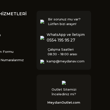
HİZMETLERİ
Bir sorunuz mu var?
Lütfen bizi arayın!
WhatsApp ve İletişim
u
0554 195 95 27
Çalışma Saatleri
im Formu
08:30 - 18:00 arası
Numaralarımız
kamp@meydanav.com
Outlet Sitemizi
İncelediniz mi?
MeydanOutlet.com