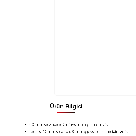
Ürün Bilgisi
40
mm çapında
alüminyum
alaşımlı silindir
.
Namlu
:
13
mm çapında
,
8 mm
şiş
kullanımına izin verir.