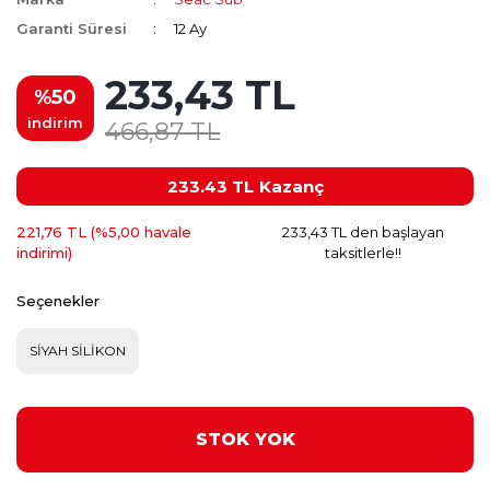
Garanti Süresi
12 Ay
233,43 TL
%50
indirim
466,87 TL
233.43 TL
Kazanç
221,76 TL (%5,00 havale
233,43 TL den başlayan
indirimi)
taksitlerle!!
Seçenekler
SİYAH SİLİKON
STOK YOK