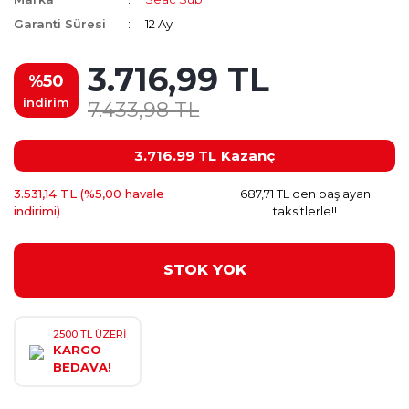
Garanti Süresi
12 Ay
3.716,99 TL
%50
indirim
7.433,98 TL
3.716.99 TL
Kazanç
3.531,14 TL (%5,00 havale
687,71 TL den başlayan
indirimi)
taksitlerle!!
STOK YOK
2500 TL ÜZERİ
KARGO
BEDAVA!