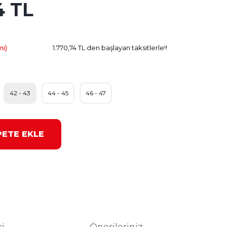
4 TL
1.770.74 TL
Kazanç
mi)
1.770,74 TL den başlayan taksitlerle!!
42 - 43
44 - 45
46 - 47
PETE EKLE
ri
Önerileriniz