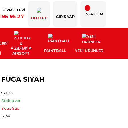
İ HİZMETLERİ
SEPETİM
195 95 27
GIRIŞ YAP
OUTLET
ATICILIK &
PAINTBALL
YENI ÜRÜNLER
İ
AIRSOFT
 FUGA SIYAH
9263N
Stokta var
Seac Sub
12 Ay