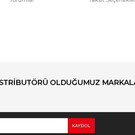
er konularda yetersiz gördüğünüz noktaları öneri formunu kullanarak tara
Bu ürüne ilk yorumu siz yapın!
Yorum Yaz
İSTRİBUTÖRÜ OLDUĞUMUZ MARKAL
KAYDOL