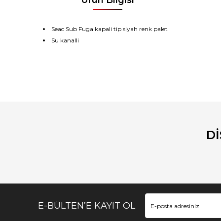
Seac Sub Fuga kapali tip siyah renk palet
Su kanalli
Bu ürünün fiyat bilgisi, resim, ürün açıklamalarında ve diğ
Görüş ve önerileriniz için teşekkür ederiz.
Ürün resmi kalitesiz, bozuk veya görüntülenemiyor.
Ürün açıklamasında eksik bilgiler bulunuyor.
D
Ürün bilgilerinde hatalar bulunuyor.
Ürün fiyatı diğer sitelerden daha pahalı.
Bu ürüne benzer farklı alternatifler olmalı.
E-BÜLTEN’E KAYIT OL