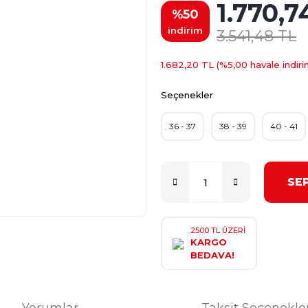
1.770,7
%50
indirim
3.541,48 TL
1.682,20 TL (%5,00 havale indiri
Seçenekler
36 - 37
38 - 39
40 - 41
SE
2500 TL ÜZERİ
KARGO
BEDAVA!
Yorumlar
Taksit Seçenekle