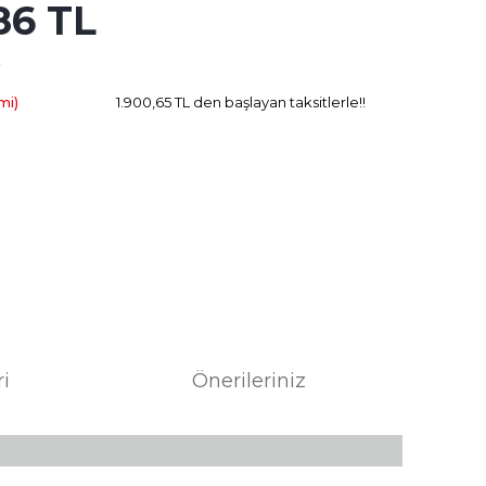
86 TL
10.272.86 TL
Kazanç
mi)
1.900,65 TL den başlayan taksitlerle!!
ri
Önerileriniz