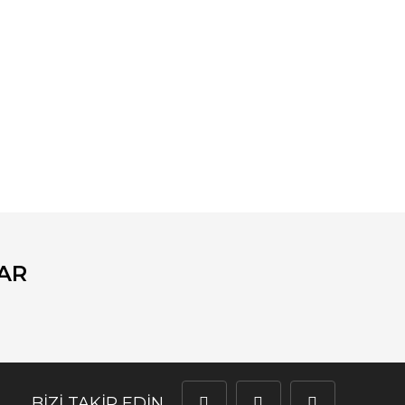
fımıza iletebilirsiniz.
AR
BİZİ TAKİP EDİN