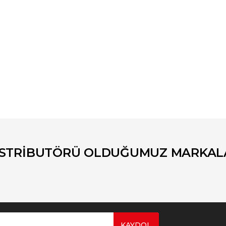
er konularda yetersiz gördüğünüz noktaları öneri formunu kullanarak tara
Bu ürüne ilk yorumu siz yapın!
Yorum Yaz
İSTRİBUTÖRÜ OLDUĞUMUZ MARKAL
KAYDOL