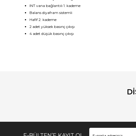
INT vana bağlantılı 1. kademe
Balans diyafram sistemli
Hafif 2. kademe
2 adet yüksek basınç çıkışı
4 adet düşük basınç çıkışı
Bu ürünün fiyat bilgisi, resim, ürün açıklamalarında ve diğ
Görüş ve önerileriniz için teşekkür ederiz.
Ürün resmi kalitesiz, bozuk veya görüntülenemiyor.
Ürün açıklamasında eksik bilgiler bulunuyor.
D
Ürün bilgilerinde hatalar bulunuyor.
Ürün fiyatı diğer sitelerden daha pahalı.
Bu ürüne benzer farklı alternatifler olmalı.
E-BÜLTEN’E KAYIT OL