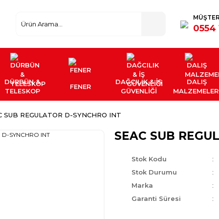
MÜŞTER
0554 
DÜRBÜN &
DAĞCILIK & İŞ
DALIŞ
FENER
TELESKOP
GÜVENLİĞİ
MALZEMELER
C SUB REGULATOR D-SYNCHRO INT
SEAC SUB REGU
Stok Kodu
Stok Durumu
Marka
Garanti Süresi