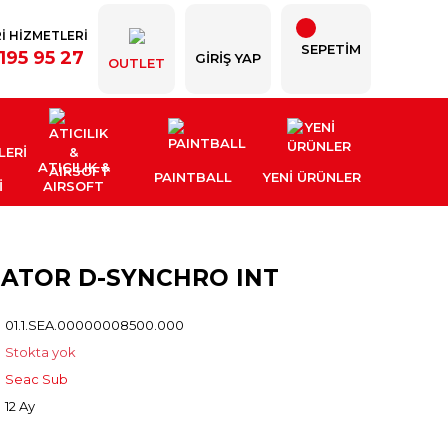
İ HİZMETLERİ
SEPETİM
195 95 27
GIRIŞ YAP
OUTLET
ATICILIK &
PAINTBALL
YENI ÜRÜNLER
İ
AIRSOFT
LATOR D-SYNCHRO INT
01.1.SEA.00000008500.000
Stokta yok
Seac Sub
12 Ay