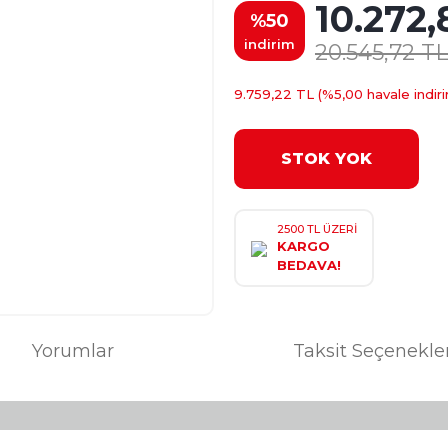
10.272,
%50
indirim
20.545,72 TL
9.759,22 TL (%5,00 havale indiri
STOK YOK
2500 TL ÜZERİ
KARGO
BEDAVA!
Yorumlar
Taksit Seçenekle