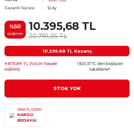
Garanti Süresi
12 Ay
10.395,68 TL
%50
indirim
20.791,35 TL
10.395.68 TL
Kazanç
9.875,89 TL (%5,00 havale
1.923,37 TL den başlayan
indirimi)
taksitlerle!!
STOK YOK
2500 TL ÜZERİ
KARGO
BEDAVA!