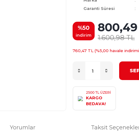
Marka
Garanti Süresi
800,49
%50
indirim
1.600,98 TL
760,47 TL (%5,00 havale indirimi
SE
2500 TL ÜZERİ
KARGO
BEDAVA!
Yorumlar
Taksit Seçenekle