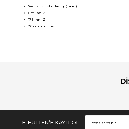
Seac Sub zipkin lastigi (Latex)
Cift Lastik
17,5
mm
Ø
20 cm
uzunluk
Bu ürünün fiyat bilgisi, resim, ürün açıklamalarında ve diğ
Görüş ve önerileriniz için teşekkür ederiz.
Ürün resmi kalitesiz, bozuk veya görüntülenemiyor.
Ürün açıklamasında eksik bilgiler bulunuyor.
D
Ürün bilgilerinde hatalar bulunuyor.
Ürün fiyatı diğer sitelerden daha pahalı.
Bu ürüne benzer farklı alternatifler olmalı.
E-BÜLTEN’E KAYIT OL