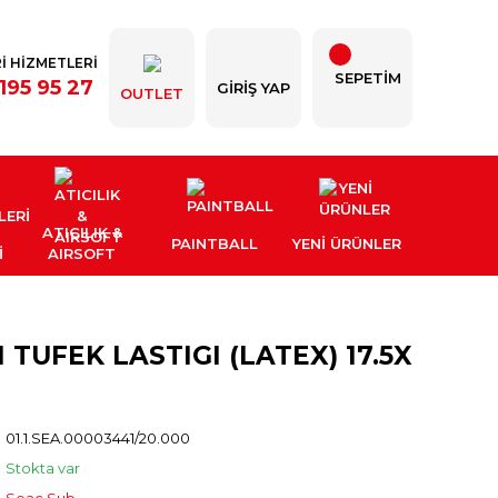
İ HİZMETLERİ
SEPETİM
195 95 27
GIRIŞ YAP
OUTLET
ATICILIK &
PAINTBALL
YENI ÜRÜNLER
İ
AIRSOFT
 TUFEK LASTIGI (LATEX) 17.5X
01.1.SEA.00003441/20.000
Stokta var