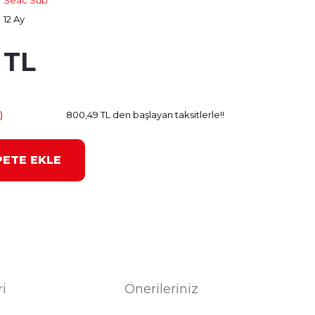
Seac Sub
12 Ay
 TL
800.49 TL
Kazanç
)
800,49 TL den başlayan taksitlerle!!
PETE EKLE
ri
Önerileriniz