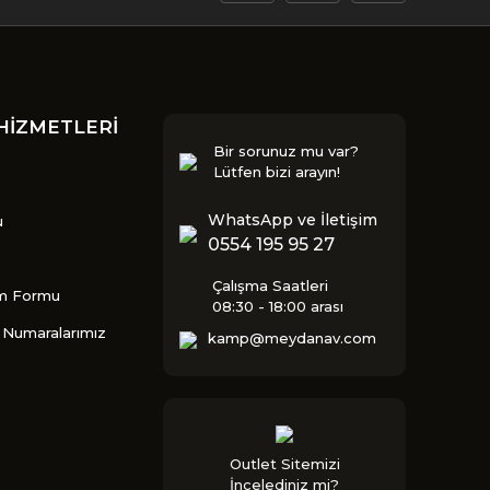
HİZMETLERİ
Bir sorunuz mu var?
Lütfen bizi arayın!
WhatsApp ve İletişim
u
0554 195 95 27
Çalışma Saatleri
im Formu
08:30 - 18:00 arası
Numaralarımız
kamp@meydanav.com
Outlet Sitemizi
İncelediniz mi?