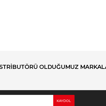
er konularda yetersiz gördüğünüz noktaları öneri formunu kullanarak tara
Bu ürüne ilk yorumu siz yapın!
Yorum Yaz
İSTRİBUTÖRÜ OLDUĞUMUZ MARKAL
KAYDOL