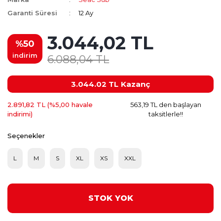
Garanti Süresi
12 Ay
3.044,02 TL
%50
indirim
6.088,04 TL
3.044.02 TL
Kazanç
2.891,82 TL (%5,00 havale
563,19 TL den başlayan
indirimi)
taksitlerle!!
Seçenekler
L
M
S
XL
XS
XXL
STOK YOK