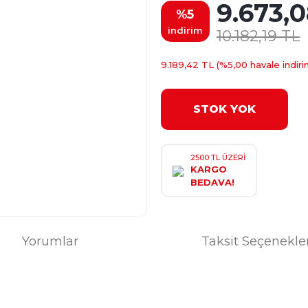
9.673,0
%5
indirim
10.182,19 TL
9.189,42 TL (%5,00 havale indiri
STOK YOK
2500 TL ÜZERİ
KARGO
BEDAVA!
Yorumlar
Taksit Seçenekle