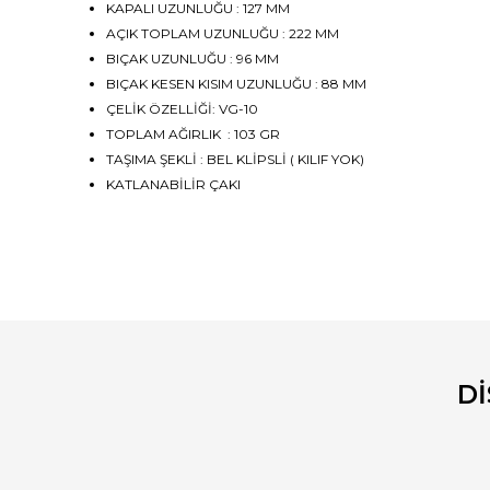
KAPALI UZUNLUĞU : 127 MM
AÇIK TOPLAM UZUNLUĞU : 222 MM
BIÇAK UZUNLUĞU : 96 MM
BIÇAK KESEN KISIM UZUNLUĞU : 88 MM
ÇELİK ÖZELLİĞİ: VG-10
TOPLAM AĞIRLIK : 103 GR
TAŞIMA ŞEKLİ : BEL KLİPSLİ ( KILIF YOK)
KATLANABİLİR ÇAKI
Bu ürünün fiyat bilgisi, resim, ürün açıklamalarında ve diğ
Görüş ve önerileriniz için teşekkür ederiz.
Ürün resmi kalitesiz, bozuk veya görüntülenemiyor.
Ürün açıklamasında eksik bilgiler bulunuyor.
D
Ürün bilgilerinde hatalar bulunuyor.
Ürün fiyatı diğer sitelerden daha pahalı.
Bu ürüne benzer farklı alternatifler olmalı.