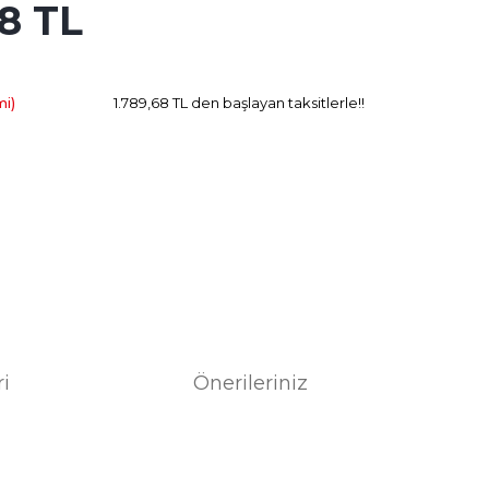
8 TL
509.11 TL
Kazanç
mi)
1.789,68 TL den başlayan taksitlerle!!
ri
Önerileriniz