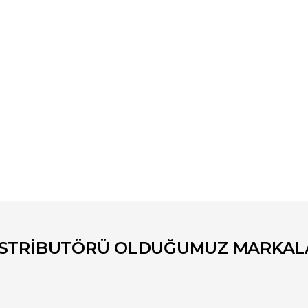
er konularda yetersiz gördüğünüz noktaları öneri formunu kullanarak tara
Bu ürüne ilk yorumu siz yapın!
Yorum Yaz
İSTRİBUTÖRÜ OLDUĞUMUZ MARKAL