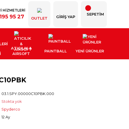
İ HİZMETLERİ
SEPETİM
195 95 27
GIRIŞ YAP
OUTLET
ATICILIK &
PAINTBALL
YENI ÜRÜNLER
İ
AIRSOFT
C10PBK
03.1.SPY.00000C10PBK.000
Stokta yok
Spyderco
12 Ay