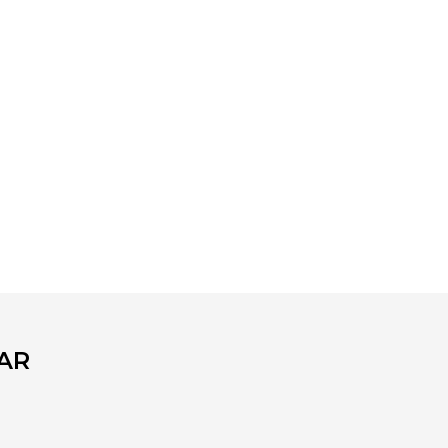
fımıza iletebilirsiniz.
AR