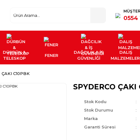
MÜŞTER
0554 
DÜRBÜN &
DAĞCILIK & İŞ
DALIŞ
FENER
TELESKOP
GÜVENLİĞİ
MALZEMELER
 ÇAKI C10PBK
SPYDERCO ÇAKI 
Stok Kodu
Stok Durumu
Marka
Garanti Süresi