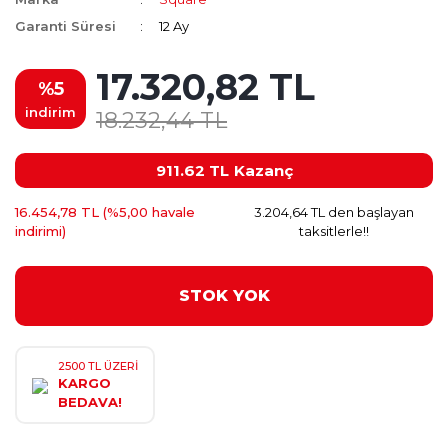
Garanti Süresi
12 Ay
17.320,82 TL
%5
indirim
18.232,44 TL
911.62 TL
Kazanç
16.454,78 TL (%5,00 havale
3.204,64 TL den başlayan
indirimi)
taksitlerle!!
STOK YOK
2500 TL ÜZERİ
KARGO
BEDAVA!