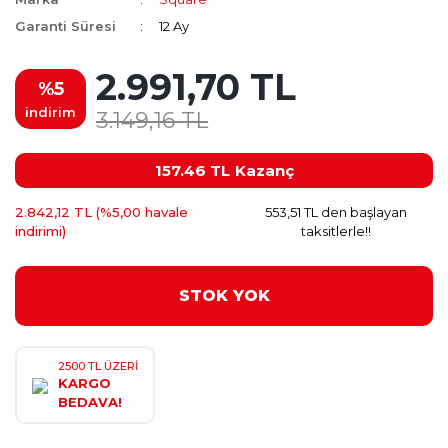
Garanti Süresi
12 Ay
2.991,70 TL
%5
indirim
3.149,16 TL
157.46 TL
Kazanç
2.842,12 TL (%5,00 havale
553,51 TL den başlayan
indirimi)
taksitlerle!!
STOK YOK
2500 TL ÜZERİ
KARGO
BEDAVA!