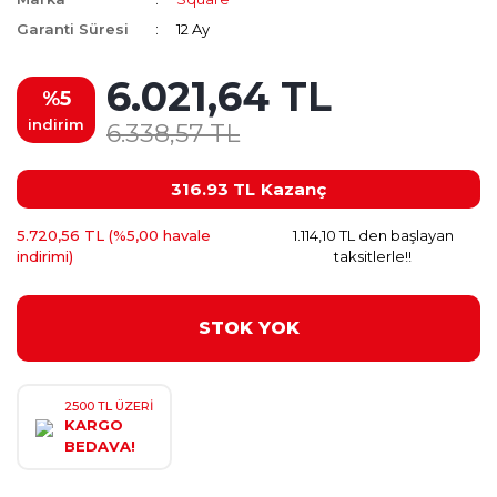
Garanti Süresi
12 Ay
6.021,64 TL
%5
indirim
6.338,57 TL
316.93 TL
Kazanç
5.720,56 TL (%5,00 havale
1.114,10 TL den başlayan
indirimi)
taksitlerle!!
STOK YOK
2500 TL ÜZERİ
KARGO
BEDAVA!