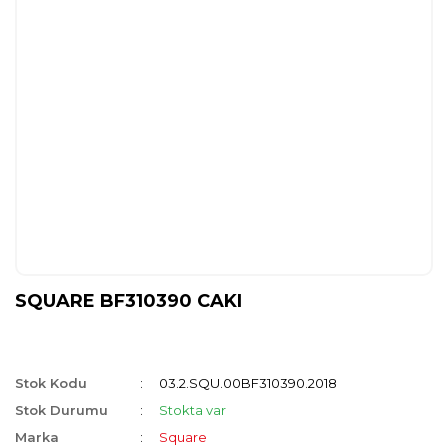
SQUARE BF310390 CAKI
Stok Kodu
03.2.SQU.00BF310390.2018
Stok Durumu
Stokta var
Marka
Square