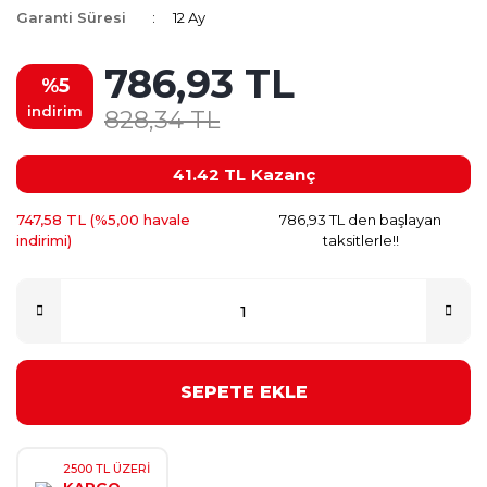
Garanti Süresi
12 Ay
786,93 TL
%5
indirim
828,34 TL
41.42 TL
Kazanç
747,58 TL (%5,00 havale
786,93 TL den başlayan
indirimi)
taksitlerle!!
SEPETE EKLE
2500 TL ÜZERİ