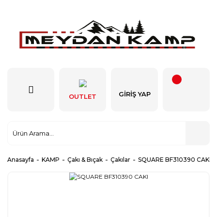
GIRIŞ YAP
OUTLET
Anasayfa
KAMP
Çakı & Bıçak
Çakılar
SQUARE BF310390 CAKI