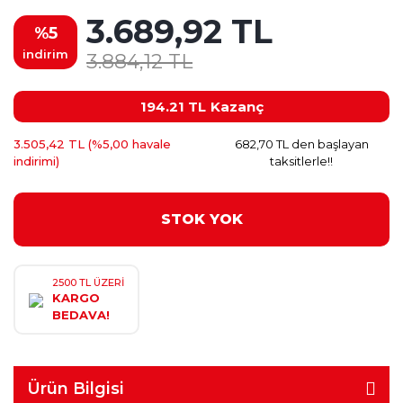
3.689,92 TL
%5
indirim
3.884,12 TL
194.21 TL
Kazanç
3.505,42 TL (%5,00 havale
682,70 TL den başlayan
indirimi)
taksitlerle!!
STOK YOK
2500 TL ÜZERİ
KARGO
BEDAVA!
Ürün Bilgisi