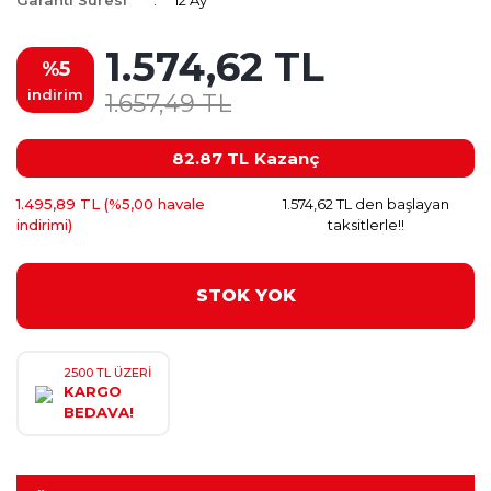
Garanti Süresi
12 Ay
1.574,62 TL
%5
indirim
1.657,49 TL
82.87 TL
Kazanç
1.495,89 TL (%5,00 havale
1.574,62 TL den başlayan
indirimi)
taksitlerle!!
STOK YOK
2500 TL ÜZERİ
KARGO
BEDAVA!