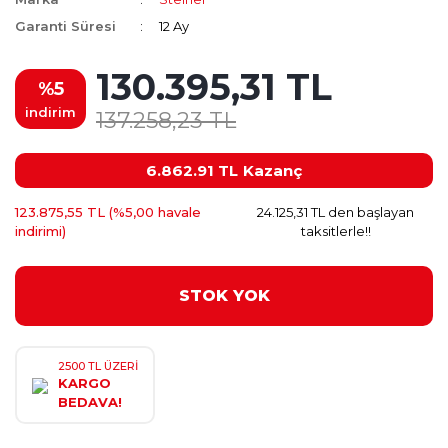
Garanti Süresi
12 Ay
130.395,31 TL
%5
indirim
137.258,23 TL
6.862.91 TL
Kazanç
123.875,55 TL (%5,00 havale
24.125,31 TL den başlayan
indirimi)
taksitlerle!!
STOK YOK
2500 TL ÜZERİ
KARGO
BEDAVA!