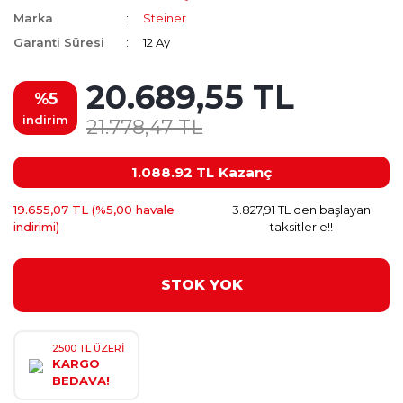
Marka
Steiner
Garanti Süresi
12 Ay
20.689,55 TL
%5
indirim
21.778,47 TL
1.088.92 TL
Kazanç
19.655,07 TL (%5,00 havale
3.827,91 TL den başlayan
indirimi)
taksitlerle!!
STOK YOK
2500 TL ÜZERİ
KARGO
BEDAVA!