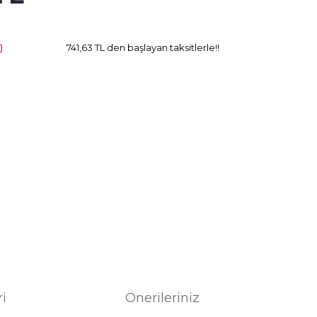
Kazanç
)
741,63 TL den başlayan taksitlerle!!
ri
Önerileriniz