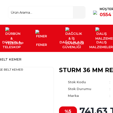
MÜŞTER
0554 
DÜRBÜN &
DAĞCILIK & İŞ
DALIŞ
FENER
TELESKOP
GÜVENLİĞİ
MALZEMELER
BELT KEMER
STURM 36 MM R
Stok Kodu
Stok Durumu
Marka
741,63 
%5