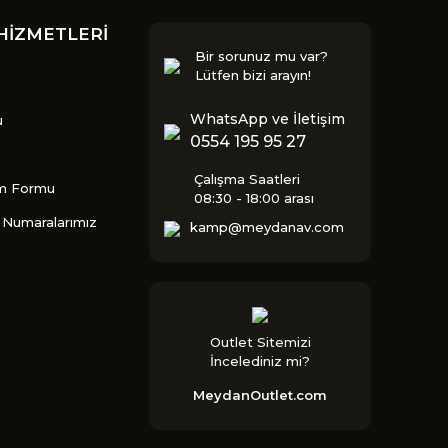
HİZMETLERİ
Bir sorunuz mu var?
Lütfen bizi arayın!
WhatsApp ve İletişim
u
0554 195 95 27
Çalışma Saatleri
im Formu
08:30 - 18:00 arası
Numaralarımız
kamp@meydanav.com
Outlet Sitemizi
İncelediniz mi?
MeydanOutlet.com