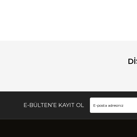
Bu ürünün fiyat bilgisi, resim, ürün açıklamalarında ve diğ
Görüş ve önerileriniz için teşekkür ederiz.
Ürün resmi kalitesiz, bozuk veya görüntülenemiyor.
Ürün açıklamasında eksik bilgiler bulunuyor.
D
Ürün bilgilerinde hatalar bulunuyor.
Ürün fiyatı diğer sitelerden daha pahalı.
Bu ürüne benzer farklı alternatifler olmalı.
E-BÜLTEN’E KAYIT OL