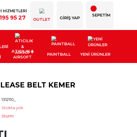
İ HİZMETLERİ
SEPETİM
195 95 27
GIRIŞ YAP
OUTLET
ATICILIK &
PAINTBALL
YENI ÜRÜNLER
İ
AIRSOFT
ELEASE BELT KEMER
1312110_
Stokta yok
Sturm
TL
39.03 TL