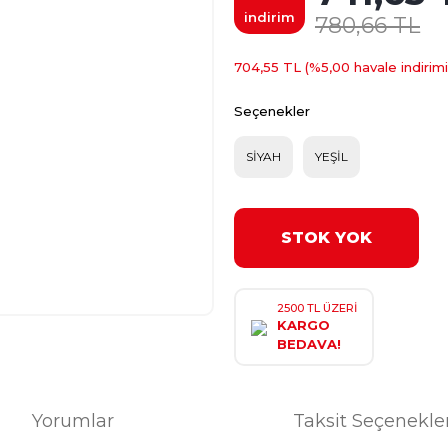
indirim
780,66 TL
704,55 TL (%5,00 havale indirimi
Seçenekler
SİYAH
YEŞİL
STOK YOK
2500 TL ÜZERİ
KARGO
BEDAVA!
Yorumlar
Taksit Seçenekle