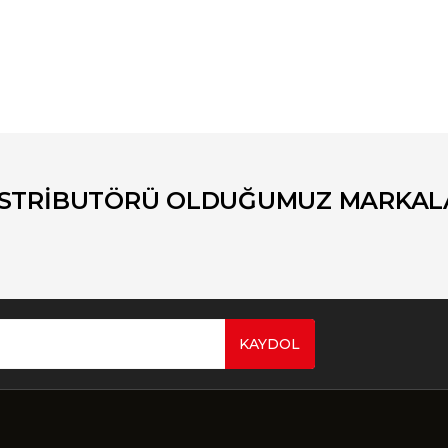
er konularda yetersiz gördüğünüz noktaları öneri formunu kullanarak tara
Bu ürüne ilk yorumu siz yapın!
Yorum Yaz
İSTRİBUTÖRÜ OLDUĞUMUZ MARKAL
KAYDOL
Gönder