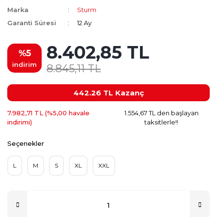
Marka
Sturm
Garanti Süresi
12 Ay
8.402,85 TL
%5
indirim
8.845,11 TL
442.26 TL
Kazanç
7.982,71 TL (%5,00 havale
1.554,67 TL den başlayan
indirimi)
taksitlerle!!
Seçenekler
L
M
S
XL
XXL