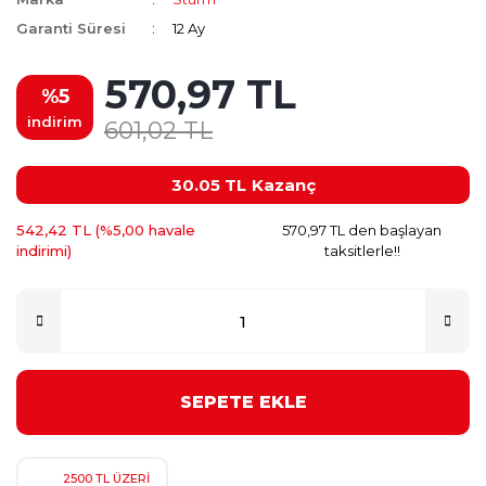
Garanti Süresi
12 Ay
570,97 TL
%5
indirim
601,02 TL
30.05 TL
Kazanç
542,42 TL (%5,00 havale
570,97 TL den başlayan
indirimi)
taksitlerle!!
SEPETE EKLE
2500 TL ÜZERİ