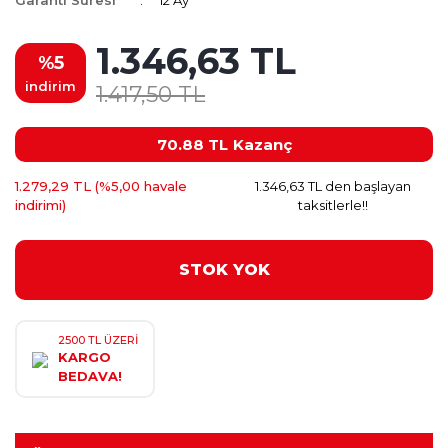
Garanti Süresi
12 Ay
1.346,63 TL
%5
indirim
1.417,50 TL
70.88 TL
Kazanç
1.279,29 TL (%5,00 havale
1.346,63 TL den başlayan
indirimi)
taksitlerle!!
STOK YOK
2500 TL ÜZERİ
KARGO
BEDAVA!