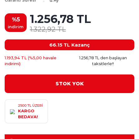
Garanti Süresi
12 Ay
1.256,78 TL
%5
indirim
1.322,92 TL
66.15 TL
Kazanç
1.193,94 TL (%5,00 havale
1.256,78 TL den başlayan
indirimi)
taksitlerle!!
STOK YOK
2500 TL ÜZERİ
KARGO
BEDAVA!